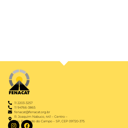
11 2203-3257
11 94766-3865
fenacat@fenacat.org.br
R. Joaquim Nabuco, 441 – Centro –
São Bernardo do Campo – SP, CEP 09720-375