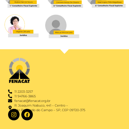
11 2203-3257
11 94766-3865
fenacat@fenacat.org.br
R. Joaquim Nabuco, 441 – Centro –
São Bernardo do Campo – SP, CEP 09720-375