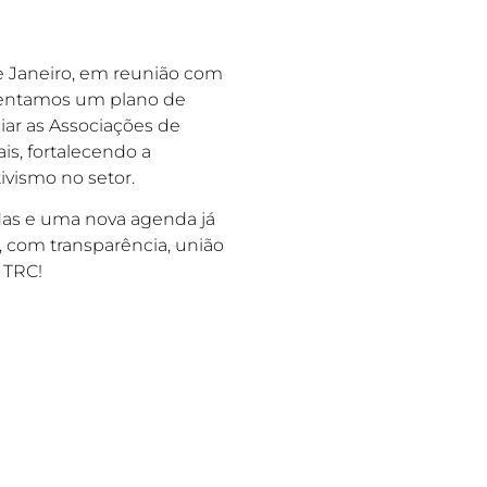
Entenda por que a ap
para a categoria. Asso
e Janeiro, em reunião com
Ler Matéria Complet
esentamos um plano de
iar as Associações de
s, fortalecendo a
ivismo no setor.
as e uma nova agenda já
, com transparência, união
 TRC!