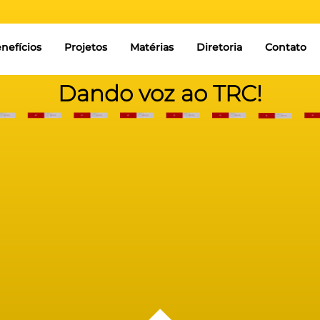
nefícios
Projetos
Matérias
Diretoria
Contato
Dando voz ao TRC!