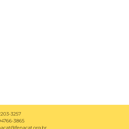
bril
l Associe-se Instagram Facebook Hoje vivemos
relevância para o fortalecimento do nosso...
a
 2203-3257
 94766-3865
nacat@fenacat.org.br